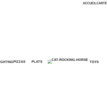
ACCUEIL
CARTE
PIZZAS
PLATS
IGHTING
TOYS
10 Products
5 Products
 Products
0 Products