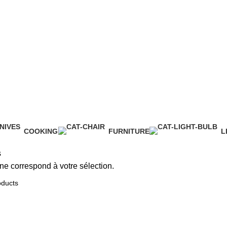
COOKING
FURNITURE
L
0 Products
0 Products
0
s
ne correspond à votre sélection.