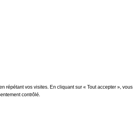
Lien utiles
information
Instagram
☎ 04 66 95 01 64
Facebook
✆ 06 13 89 74 63
Accueil
Casa Di Maria
n répétant vos visites. En cliquant sur « Tout accepter », vous
sentement contrôlé.