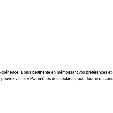
Nos Magasins
Le grau du roi
NS.
'expérience la plus pertinente en mémorisant vos préférences et e
 pouvez visiter « Paramètres des cookies » pour fournir un con