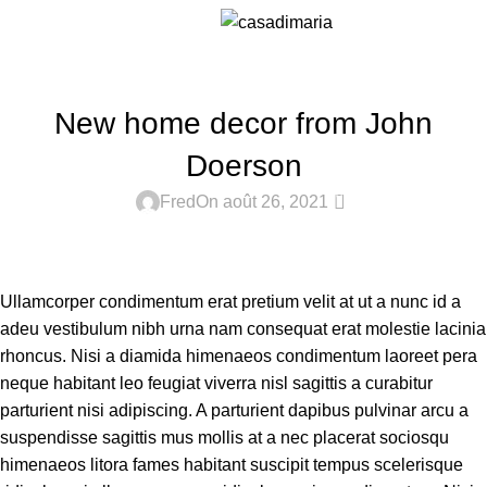
Blog
Menu
Home
Decoration
DECORATION
New home decor from John
Doerson
0
Fred
On août 26, 2021
Ullamcorper condimentum erat pretium velit at ut a nunc id a
adeu vestibulum nibh urna nam consequat erat molestie lacinia
rhoncus. Nisi a diamida himenaeos condimentum laoreet pera
neque habitant leo feugiat viverra nisl sagittis a curabitur
parturient nisi adipiscing. A parturient dapibus pulvinar arcu a
suspendisse sagittis mus mollis at a nec placerat sociosqu
himenaeos litora fames habitant suscipit tempus scelerisque